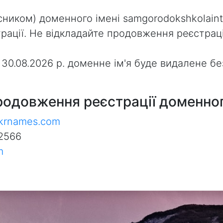
ником) доменного імені samgorodokshkolainter
ації. Не відкладайте продовження реєстраці
з 30.08.2026 р. доменне ім'я буде видалене 
родовження реєстрації доменног
ukrnames.com
2566
m