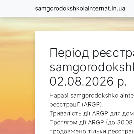
samgorodokshkolainternat.in.ua
Період реєстр
samgorodokshko
02.08.2026 р.
Наразі samgorodokshkolainte
реєстрації (ARGP).
Тривалість дії ARGP для доме
Протягом дії ARGP (до 30.08.
продовжено тільки реєстра