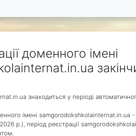
ації доменного імені
lainternat.in.ua закін
rnat.in.ua знаходиться у періоді автоматичн
нного імені samgorodokshkolainternat.in.ua - 
2026 р.), період реєстрації samgorodokshkola
нтом.