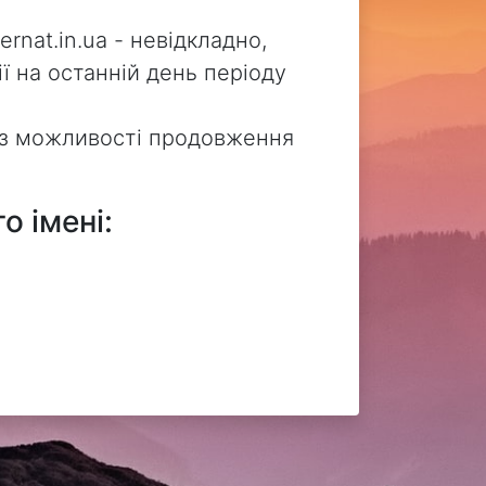
nat.in.ua - невідкладно,
ї на останній день періоду
без можливості продовження
о імені: