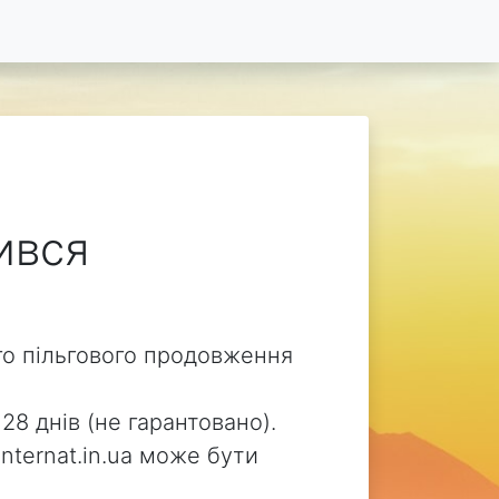
чився
ого пільгового продовження
28 днів (не гарантовано).
internat.in.ua може бути