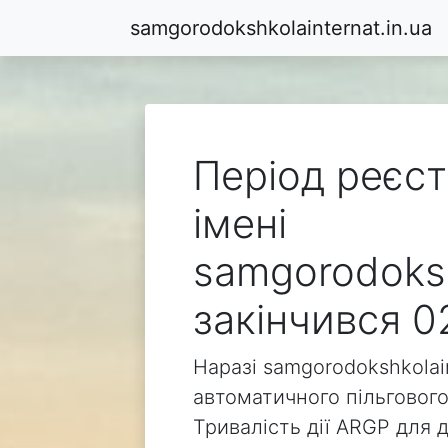
samgorodokshkolainternat.in.ua
Період реєст
імені
samgorodoksh
закінчився 0
Наразі samgorodokshkolain
автоматичного пільгового
Тривалість дії ARGP для 