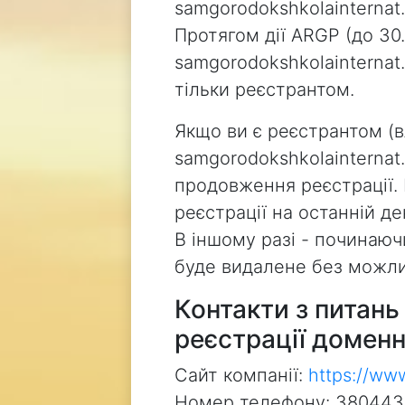
samgorodokshkolainternat.i
Протягом дії ARGP (до 30.
samgorodokshkolainterna
тільки реєстрантом.
Якщо ви є реєстрантом (
samgorodokshkolainternat.
продовження реєстрації.
реєстрації на останній д
В іншому разі - починаючи
буде видалене без можли
Контакти з питан
реєстрації доменн
Сайт компанії:
https://ww
Номер телефону: 38044