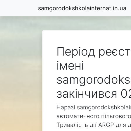
samgorodokshkolainternat.in.ua
Період реєст
імені
samgorodoksh
закінчився 0
Наразі samgorodokshkolain
автоматичного пільгового
Тривалість дії ARGP для 