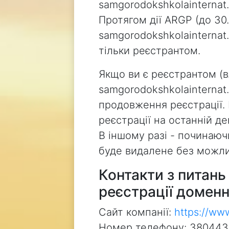
samgorodokshkolainternat.i
Протягом дії ARGP (до 30.
samgorodokshkolainterna
тільки реєстрантом.
Якщо ви є реєстрантом (
samgorodokshkolainternat.
продовження реєстрації.
реєстрації на останній д
В іншому разі - починаючи
буде видалене без можли
Контакти з питан
реєстрації доменн
Сайт компанії:
https://ww
Номер телефону: 38044