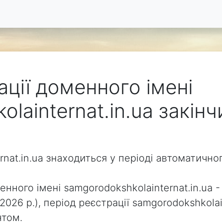
ації доменного імені
lainternat.in.ua закін
rnat.in.ua знаходиться у періоді автоматичн
нного імені samgorodokshkolainternat.in.ua - 
2026 р.), період реєстрації samgorodokshkola
нтом.