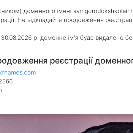
ником) доменного імені samgorodokshkolainter
ації. Не відкладайте продовження реєстраці
з 30.08.2026 р. доменне ім'я буде видалене 
родовження реєстрації доменног
ukrnames.com
2566
m