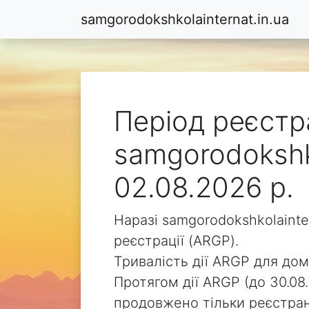
samgorodokshkolainternat.in.ua
Період реєстр
samgorodokshko
02.08.2026 р.
Наразі samgorodokshkolainte
реєстрації (ARGP).
Тривалість дії ARGP для доме
Протягом дії ARGP (до 30.08.
продовжено тільки реєстра