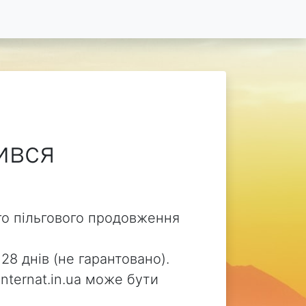
чився
ого пільгового продовження
28 днів (не гарантовано).
internat.in.ua може бути