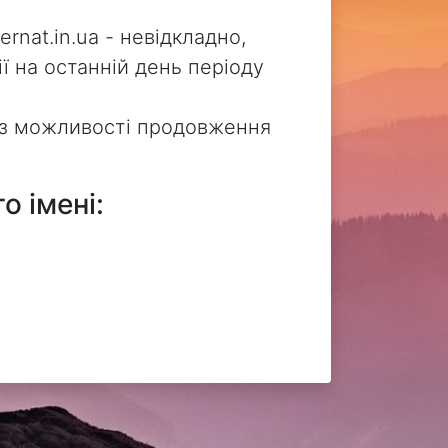
nat.in.ua - невідкладно,
ї на останній день періоду
без можливості продовження
о імені: