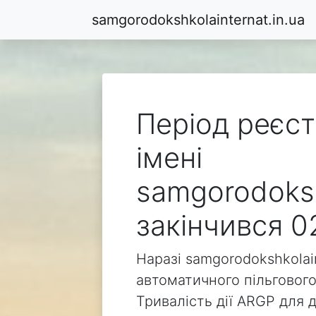
samgorodokshkolainternat.in.ua
Період реєст
імені
samgorodoksh
закінчився 0
Наразі samgorodokshkolain
автоматичного пільгового
Тривалість дії ARGP для 