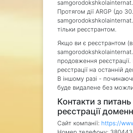
samgorodokshkolainternat.i
Протягом дії ARGP (до 30.
samgorodokshkolainterna
тільки реєстрантом.
Якщо ви є реєстрантом (
samgorodokshkolainternat.
продовження реєстрації.
реєстрації на останній д
В іншому разі - починаючи
буде видалене без можли
Контакти з питан
реєстрації доменн
Сайт компанії:
https://ww
Номер телефону: 38044