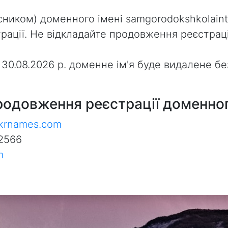
ником) доменного імені samgorodokshkolainter
ації. Не відкладайте продовження реєстраці
з 30.08.2026 р. доменне ім'я буде видалене 
родовження реєстрації доменног
ukrnames.com
2566
m