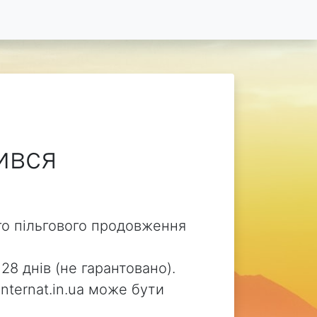
чився
ого пільгового продовження
28 днів (не гарантовано).
internat.in.ua може бути