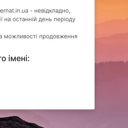
nat.in.ua - невідкладно,
ї на останній день періоду
без можливості продовження
о імені: