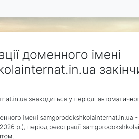
ації доменного імені
lainternat.in.ua закін
rnat.in.ua знаходиться у періоді автоматичн
нного імені samgorodokshkolainternat.in.ua - 
2026 р.), період реєстрації samgorodokshkola
нтом.