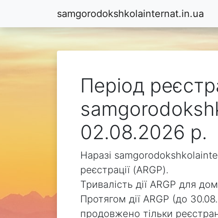
samgorodokshkolainternat.in.ua
Період реєстр
samgorodokshko
02.08.2026 р.
Наразі samgorodokshkolainte
реєстрації (ARGP).
Тривалість дії ARGP для доме
Протягом дії ARGP (до 30.08.
продовжено тільки реєстра